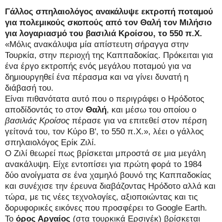
Γάλλος σπηλαιολόγος ανακάλυψε εκτροπή ποταμού
για πολεμικούς σκοπούς από τον Θαλή τον Μιλήσιο
για λογαριασμό του βασιλιά Κροίσου, το 550 π.Χ.
«Μόλις ανακάλυψα μία απίστευτη σήραγγα στην
Τουρκία, στην περιοχή της Καππαδοκίας. Πρόκειται για
ένα έργο εκτροπής ενός μεγάλου ποταμού για να
δημιουργηθεί ένα πέρασμα και να γίνει δυνατή η
διάβασή του.
Είναι πιθανότατα αυτό που ο περιγράφει ο Ηρόδοτος
αποδίδοντάς το στον
Θαλή
, και μέσω του οποίου ο
βασιλιάς Κροίσος
πέρασε για να επιτεθεί στον πέρση
γείτονά του, τον Κύρο Β', το 550 π.Χ.», λέει ο γάλλος
σπηλαιολόγος Ερίκ Ζιλί.
Ο Ζιλί θεωρεί πως βρίσκεται μπροστά σε μια μεγάλη
ανακάλυψη. Είχε εντοπίσει για πρώτη φορά το 1984
δύο ανοίγματα σε ένα χαμηλό βουνό της Καππαδοκίας
και συνέχισε την έρευνα διαβάζοντας Ηρόδοτο αλλά και
τώρα, με τις νέες τεχνολογίες, αξιοποιώντας και τις
δορυφορικές εικόνες που προσφέρει το Google Earth.
Το
όρος Αργαίος
(στα τουρκικά Ερσιγέκ) βρίσκεται