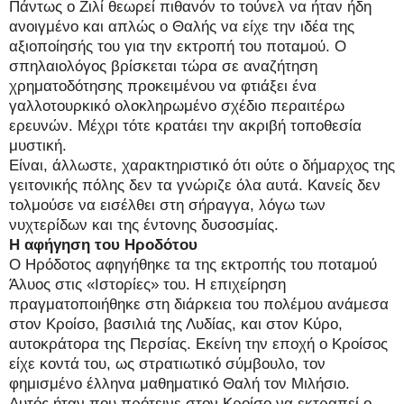
Πάντως ο Ζιλί θεωρεί πιθανόν το τούνελ να ήταν ήδη
ανοιγμένο και απλώς ο Θαλής να είχε την ιδέα της
αξιοποίησής του για την εκτροπή του ποταμού. Ο
σπηλαιολόγος βρίσκεται τώρα σε αναζήτηση
χρηματοδότησης προκειμένου να φτιάξει ένα
γαλλοτουρκικό ολοκληρωμένο σχέδιο περαιτέρω
ερευνών. Μέχρι τότε κρατάει την ακριβή τοποθεσία
μυστική.
Είναι, άλλωστε, χαρακτηριστικό ότι ούτε ο δήμαρχος της
γειτονικής πόλης δεν τα γνώριζε όλα αυτά. Κανείς δεν
τολμούσε να εισέλθει στη σήραγγα, λόγω των
νυχτερίδων και της έντονης δυσοσμίας.
Η αφήγηση του Ηροδότου
Ο Ηρόδοτος αφηγήθηκε τα της εκτροπής του ποταμού
Άλυος στις «Ιστορίες» του. Η επιχείρηση
πραγματοποιήθηκε στη διάρκεια του πολέμου ανάμεσα
στον Κροίσο, βασιλιά της Λυδίας, και στον Κύρο,
αυτοκράτορα της Περσίας. Εκείνη την εποχή ο Κροίσος
είχε κοντά του, ως στρατιωτικό σύμβουλο, τον
φημισμένο έλληνα μαθηματικό Θαλή τον Μιλήσιο.
Αυτός ήταν που πρότεινε στον Κροίσο να εκτραπεί ο