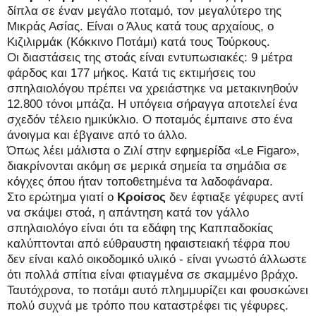
δίπλα σε έναν μεγάλο ποταμό, τον μεγαλύτερο της
Μικράς Ασίας. Είναι ο Άλυς κατά τους αρχαίους, ο
Κιζιλιρμάκ (Κόκκινο Ποτάμι) κατά τους Τούρκους.
Οι διαστάσεις της στοάς είναι εντυπωσιακές: 9 μέτρα
φάρδος και 177 μήκος. Κατά τις εκτιμήσεις του
σπηλαιολόγου πρέπει να χρειάστηκε να μετακινηθούν
12.800 τόνοι μπάζα. Η υπόγεια σήραγγα αποτελεί ένα
σχεδόν τέλειο ημικύκλιο. Ο ποταμός έμπαινε στο ένα
άνοιγμα και έβγαινε από το άλλο.
Όπως λέει μάλιστα ο Ζιλί στην εφημερίδα «Le Figaro»,
διακρίνονται ακόμη σε μερικά σημεία τα σημάδια σε
κόγχες όπου ήταν τοποθετημένα τα λαδοφάναρα.
Στο ερώτημα γιατί ο
Κροίσος
δεν έφτιαξε γέφυρες αντί
να σκάψει στοά, η απάντηση κατά τον γάλλο
σπηλαιολόγο είναι ότι τα εδάφη της Καππαδοκίας
καλύπτονται από εύθραυστη ηφαιστειακή τέφρα που
δεν είναι καλό οικοδομικό υλικό - είναι γνωστό άλλωστε
ότι πολλά σπίτια είναι φτιαγμένα σε σκαμμένο βράχο.
Ταυτόχρονα, το ποτάμι αυτό πλημμυρίζει και φουσκώνει
πολύ συχνά με τρόπο που καταστρέφει τις γέφυρες.