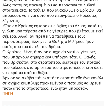
Αλυς ποταμός προκειμένου να περάσουν τα λυδικά
στρατεύματα. Το τούνελ που ανακάλυψε ο Ερίκ Ζιλί θα
μπορούσε να είναι αυτό που περιγράφει ο Ηρόδοτος
λέγοντας:
«Όταν ο Κροίσος έφτασε στις όχθες του Αλυος, κατά τη
γνώμη μου πέρασε από τις γέφυρες που βλέπουμε εκεί
σήμερα. Αλλά, αν πρέπει να πιστέψουμε τους
περισσότερους Έλληνες, ο Θαλής ο Μιλήσιος ήταν
αυτός που του άνοιξε τον δρόμο.
Ο Κροίσος, λένε, ήταν σε αμηχανία γιατί οι γέφυρες
που υπάρχουν σήμερα δεν υπήρχαν τότε. Ο Θαλής,
που βρισκόταν στο στρατόπεδο, εξέτρεψε τον ποταμό
που κυλούσε στα αριστερά του στρατοπέδου, έτσι ώστε
να περάσει από τα δεξιά.
Άρχισε να σκάβει πάνω από το στρατόπεδο ένα κανάλι
σε σχήμα καμπύλης προκειμένου ο ποταμός να βρεθεί
πίσω από το στρατόπεδο, ενώ ήταν μπροστά».
ΠΗΓΗ