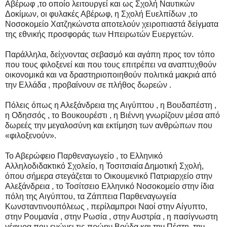
Αβέρωφ ,το οποίο λειτουργεί και ως Σχολή Ναυτικών
Δοκίμων, οι φυλακές Αβέρωφ, η Σχολή Ευελπίδων ,το
Νοσοκομείο Χατζηκώνστα αποτελούν χειροπιαστά δείγματα
της εθνικής προσφοράς των Ηπειρωτών Ευεργετών.
Παράλληλα, δείχνοντας σεβασμό και αγάπη προς τον τόπο
που τους φιλοξενεί και που τους επιτρέπει να αναπτυχθούν
οικονομικά και να δραστηριοποιηθούν πολιτικά μακριά από
την Ελλάδα , προβαίνουν σε πλήθος δωρεών .
Πόλεις όπως η Αλεξάνδρεια της Αιγύπτου , η Βουδαπέστη ,
η Οδησσός , το Βουκουρέστι , η Βιέννη γνωρίζουν μέσα από
δωρεές την μεγαλοσύνη και εκτίμηση των ανθρώπων που
«φιλοξενούν».
Το Αβερώφειο Παρθεναγωγείο , το Ελληνικό
Αλληλοδιδακτικό Σχολείο, η Τοσιτσιαία Δημοτική Σχολή,
όπου σήμερα στεγάζεται το Οικουμενικό Πατριαρχείο στην
Αλεξάνδρεια , το Τοσίτσειο Ελληνικό Νοσοκομείο στην ίδια
πόλη της Αιγύπτου, τα Ζάππεια Παρθεναγωγεία
Κωνσταντινουπόλεως , περίλαμπροι Ναοί στην Αίγυπτο,
στην Ρουμανία , στην Ρωσία , στην Αυστρία , η πασίγνωστη
γέφυρα που ενώνει τις πρώην Βούδα και την Πέστη ,την