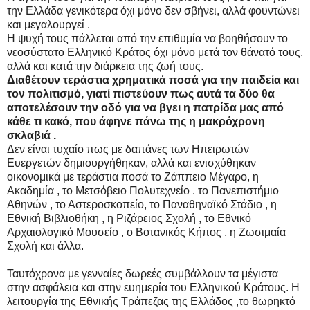
την Ελλάδα γενικότερα όχι μόνο δεν σβήνει, αλλά φουντώνει
και μεγαλουργεί .
Η ψυχή τους πάλλεται από την επιθυμία να βοηθήσουν το
νεοσύστατο Ελληνικό Κράτος όχι μόνο μετά τον θάνατό τους,
αλλά και κατά την διάρκεια της ζωή τους.
Διαθέτουν τεράστια χρηματικά ποσά για την παιδεία και
τον πολιτισμό, γιατί πιστεύουν πως αυτά τα δύο θα
αποτελέσουν την οδό για να βγει η πατρίδα μας από
κάθε τι κακό, που άφηνε πάνω της η μακρόχρονη
σκλαβιά .
Δεν είναι τυχαίο πως με δαπάνες των Ηπειρωτών
Ευεργετών δημιουργήθηκαν, αλλά και ενισχύθηκαν
οικονομικά με τεράστια ποσά το Ζάππειο Μέγαρο, η
Ακαδημία , το Μετσόβειο Πολυτεχνείο . το Πανεπιστήμιο
Αθηνών , το Αστεροσκοπείο, το Παναθηναϊκό Στάδιο , η
Εθνική Βιβλιοθήκη , η Ριζάρειος Σχολή , το Εθνικό
Αρχαιολογικό Μουσείο , ο Βοτανικός Κήπος , η Ζωσιμαία
Σχολή και άλλα.
Ταυτόχρονα με γενναίες δωρεές συμβάλλουν τα μέγιστα
στην ασφάλεια και στην ευημερία του Ελληνικού Κράτους. Η
λειτουργία της Εθνικής Τράπεζας της Ελλάδος ,το θωρηκτό