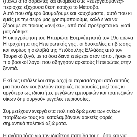
(πάνω από σαράντα) και ανάμεσα στις «ευεργετομάνες»
περιοχές εξέχουσα θέση κατέχει το Μέτσοβο.
Αυτό που σήμερα θαυμάζουμε και καυχόμαστε , αυτό που κι
εμείς με την σειρά μας χρησιμοποιούμε, καλό είναι να
ξέρουμε σε ποιους «ανήκει» , από πού προέρχεται και γιατί
μας δόθηκε.
Η σκιαγράφηση του Ηπειρώτη Ευεργέτη κατά τον 19ο αιώνα
Η τραχύτητα της Ηπειρωτικής γης , οι δυσκολίες επιβίωσης
και κυρίως η σκλαβιά της Υπόδουλης Ελλάδας από τον
Τουρκικό ζυγό, με τα όσα δεινά επέφερε στον τόπο , ήσαν οι
πιο βασικοί λόγοι που οδήγησαν αρκετούς Ηπειρώτες στην
ξενιτιά.
Εκεί ως υπάλληλοι στην αρχή οι περισσότεροι από αυτούς
μια που δεν κουβαλούν πατρικές περιουσίες μαζί τους κι
αργότερα ως ιδιοκτήτες μεγάλων εμπορικών και τραπεζικών
οίκων δημιουργούν μεγάλες περιουσίες.
Συμμετέχουν ενεργά στα πολιτικά δρώμενα των «νέων
πατρίδων» τους και καταλαμβάνουν αρκετές φορές
σημαντικά πολιτικά αξιώματα.
Η αγάπη τόσο για την ιδιαίτερη πατρίδα τους , όσο και για