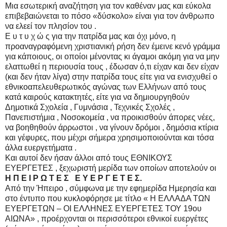
Μια εσωτερική αναζήτηση για τον καθέναν μας και εύκολα
επιβεβαιώνεται το πόσο «δύσκολο» είναι για τον άνθρωπο
να ελεεί τον πλησίον του .
Ε υ τ υ χ ώ ς για την πατρίδα μας και όχι μόνο, η
προαναγραφόμενη χριστιανική ρήση δεν έμεινε κενό γράμμα
για κάποιους, οι οποίοι μένοντας κι άγαμοι ακόμη για να μην
ελαττωθεί η περιουσία τους , έδωσαν ό,τι είχαν και δεν είχαν
(και δεν ήταν λίγα) στην πατρίδα τους είτε για να ενισχυθεί ο
εθνικοαπελευθερωτικός αγώνας των Ελλήνων από τους
κατά καιρούς κατακτητές, είτε για να δημιουργηθούν
Δημοτικά Σχολεία , Γυμνάσια , Τεχνικές Σχολές ,
Πανεπιστήμια , Νοσοκομεία , να προικισθούν άπορες νέες,
να βοηθηθούν άρρωστοι , να γίνουν δρόμοι , δημόσια κτίρια
και γέφυρες, που μέχρι σήμερα χρησιμοποιούνται και τόσα
άλλα ευεργετήματα .
Και αυτοί δεν ήσαν άλλοι από τους ΕΘΝΙΚΟΥΣ
ΕΥΕΡΓΕΤΕΣ , ξεχωριστή μερίδα των οποίων αποτελούν οι
Η Π Ε Ι Ρ Ω Τ Ε Σ Ε Υ Ε Ρ Γ Ε Τ Ε Σ.
Από την Ήπειρο , σύμφωνα με την εφημερίδα Ημερησία και
στο έντυπο που κυκλοφόρησε με τίτλο « Η ΕΛΛΑΔΑ ΤΩΝ
ΕΥΕΡΓΕΤΩΝ – ΟΙ ΕΛΛΗΝΕΣ ΕΥΕΡΓΕΤΕΣ ΤΟΥ 19ου
ΑΙΩΝΑ» , προέρχονται οι περισσότεροι εθνικοί ευεργέτες