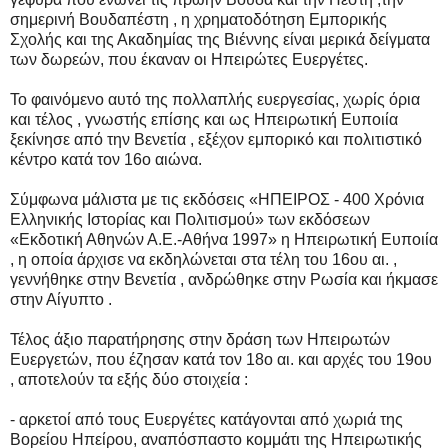
σημερινή Βουδαπέστη , η χρηματοδότηση Εμπορικής
Σχολής και της Ακαδημίας της Βιέννης είναι μερικά δείγματα
των δωρεών, που έκαναν οι Ηπειρώτες Ευεργέτες.
Το φαινόμενο αυτό της πολλαπλής ευεργεσίας, χωρίς όρια
και τέλος , γνωστής επίσης και ως Ηπειρωτική Ευποιία
ξεκίνησε από την Βενετία , εξέχον εμπορικό και πολιτιστικό
κέντρο κατά τον 16ο αιώνα.
Σύμφωνα μάλιστα με τις εκδόσεις «ΗΠΕΙΡΟΣ - 400 Χρόνια
Ελληνικής Ιστορίας και Πολιτισμού» των εκδόσεων
«Εκδοτική Αθηνών Α.Ε.-Αθήνα 1997» η Ηπειρωτική Ευποιία
, η οποία άρχισε να εκδηλώνεται στα τέλη του 16ου αι. ,
γεννήθηκε στην Βενετία , ανδρώθηκε στην Ρωσία και ήκμασε
στην Αίγυπτο .
Τέλος άξιο παρατήρησης στην δράση των Ηπειρωτών
Ευεργετών, που έζησαν κατά τον 18ο αι. και αρχές του 19ου
, αποτελούν τα εξής δύο στοιχεία :
- αρκετοί από τους Ευεργέτες κατάγονται από χωριά της
Βορείου Ηπείρου, αναπόσπαστο κομμάτι της Ηπειρωτικής