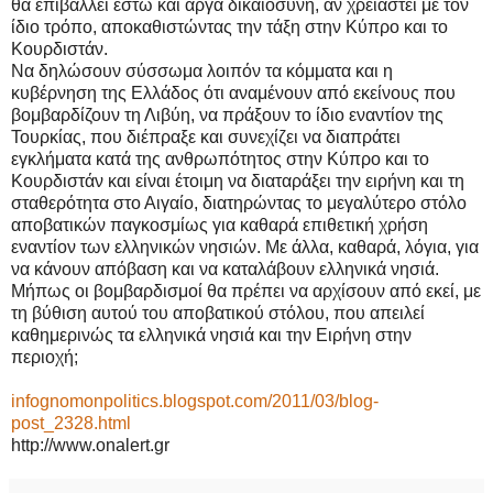
θα επιβάλλει έστω και αργά δικαιοσύνη, αν χρειαστεί με τον
ίδιο τρόπο, αποκαθιστώντας την τάξη στην Κύπρο και το
Κουρδιστάν.
Να δηλώσουν σύσσωμα λοιπόν τα κόμματα και η
κυβέρνηση της Ελλάδος ότι αναμένουν από εκείνους που
βομβαρδίζουν τη Λιβύη, να πράξουν το ίδιο εναντίον της
Τουρκίας, που διέπραξε και συνεχίζει να διαπράτει
εγκλήματα κατά της ανθρωπότητος στην Κύπρο και το
Κουρδιστάν και είναι έτοιμη να διαταράξει την ειρήνη και τη
σταθερότητα στο Αιγαίο, διατηρώντας το μεγαλύτερο στόλο
αποβατικών παγκοσμίως για καθαρά επιθετική χρήση
εναντίον των ελληνικών νησιών. Με άλλα, καθαρά, λόγια, για
να κάνουν απόβαση και να καταλάβουν ελληνικά νησιά.
Μήπως οι βομβαρδισμοί θα πρέπει να αρχίσουν από εκεί, με
τη βύθιση αυτού του αποβατικού στόλου, που απειλεί
καθημερινώς τα ελληνικά νησιά και την Ειρήνη στην
περιοχή;
infognomonpolitics.blogspot.com/2011/03/blog-
post_2328.html
http://www.onalert.gr