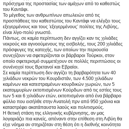
πρόσχημα της προστασίας των αμάχων από το καθεστώς
του Καντάφι.
Το μέγεθος των ανθρωπίνων απωλειών από τις
προσπάθειες του καθεστώτος του Καντάφι να ελέγξει τους
εξεγερμένους και τους 'εξεγερμένους' πολίτες της Λιβύης,
είναι λίγο-πολύ γνωστό.
Πάντως, σε καμία περίπτωση δεν αγγίζει καν τις χιλιάδες
νεκρούς και αγνοούμενους της εισβολής, τους 200 χιλιάδες
πρόσφυγες της κατοχής, των οποίων την περιουσία
συνεχίζουν να σφετερίζονται οι βάρβαροι Τούρκοι, στον
οποίο σφετερισμό συμμετέχουν σε πολλές περιπτώσεις οι
συνένοχοί τους Βρετανοί και Εβραίοι.
Σε καμία περίπτωση δεν αγγίζει τη βαρβαρότητα των 40
χιλιάδων νεκρών του Κουρδιστάν, των 4.500 χιλιάδων
καμένων και κατεστραμένων κουρδικών χωριών, των 5
εκατομμυρίων εκτοπισμένων Κούρδων από τις εστίες τους
των 5 και 6 χιλιάδων ετών, εκτοπισμένοι από ένα βάρβαρο
φύλλο που εισήλθε στην Ανατολή πρν από 950 χρόνια και
καταστρέφει ακατάπαυστα λαούς και πολιτισμούς.
Η θετική στάση της ελληνικής κυβέρνησης, αν μας
λογαριάζει πια κανείς, απέναντι στην επίθεση στη Λιβύη θα
είχε νόημα αν στηριζόταν στη θέση ότι η διεθνής κοινότητα