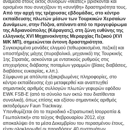
ανάμεσα στους εκτός συνόρων «θεατές» βρίσκονται και
ορισμένοι που συνεχίζουν τη «συνήθη» δραστηριότητα τους.
Από την αρχή της τρέχουσας εβδομάδας, στο κέντρο
εκπαίδευσης πλωτών μέσων των Τουρκικών Χερσαίων
Δυνάμεων, στην Πόζνα, απέναντι από το προγεφύρωμα
της Αδριανούπολης (Κάραγατς), στη ζώνη ευθύνης της
ελληνικής XVI Μηχανοκίνητης Μεραρχίας Πεζικού (XVI
M/K MΠ), σημειώνεται έντονη δραστηριότητα.
Συγκεκριμένα μονάδες ελιγμού (τεθωρακισμένα, πεζικό) και
υποστήριξης μάχης (πυροβολικό, μηχανικό) της Τουρκικής
1ης Στρατιάς, ασκούνται με εντατικούς ρυθμούς στις
επιχειρήσεις διάβασης ποταμίων γραμμών (βίαιες διαβάσεις,
διαβάσεις ευκαιρίας, κ.λπ.).
Σύμφωνα με απόλυτα εξακριβωμένες πληροφορίες, στο
κέντρο εκπαίδευσης έχει μεταφερθεί και αναπτυχθεί
σημαντικός αριθμός συλλογών πλωτών γεφυρών εφόδου
EWK FSB-E (από το σύνολο των οκτώ που διατίθενται
συνολικά), όπως επίσης και εξίσου σημαντικός αριθμός
ακτοδρόμων Faun Trackway.
Υπενθυμίζεται ότι το περιοδικό «Στρατιωτική Ισορροπία &
Γεωπολιτική» στο τεύχος Φεβρουαρίου 2012, είχε
αποκαλύψει ότι τα μέσα Δεκεμβρίου του περασμένου έτους,
είχαν ολοκληρωθεί οι παραδόσεις 40 συστημάτων