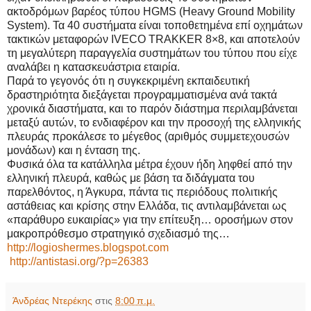
ακτοδρόμων βαρέος τύπου HGMS (Heavy Ground Mobility
System). Τα 40 συστήματα είναι τοποθετημένα επί οχημάτων
τακτικών μεταφορών IVECO TRAKKER 8×8, και αποτελούν
τη μεγαλύτερη παραγγελία συστημάτων του τύπου που είχε
αναλάβει η κατασκευάστρια εταιρία.
Παρά το γεγονός ότι η συγκεκριμένη εκπαιδευτική
δραστηριότητα διεξάγεται προγραμματισμένα ανά τακτά
χρονικά διαστήματα, και το παρόν διάστημα περιλαμβάνεται
μεταξύ αυτών, το ενδιαφέρον και την προσοχή της ελληνικής
πλευράς προκάλεσε το μέγεθος (αριθμός συμμετεχουσών
μονάδων) και η ένταση της.
Φυσικά όλα τα κατάλληλα μέτρα έχουν ήδη ληφθεί από την
ελληνική πλευρά, καθώς με βάση τα διδάγματα του
παρελθόντος, η Άγκυρα, πάντα τις περιόδους πολιτικής
αστάθειας και κρίσης στην Ελλάδα, τις αντιλαμβάνεται ως
«παράθυρο ευκαιρίας» για την επίτευξη… οροσήμων στον
μακροπρόθεσμο στρατηγικό σχεδιασμό της…
http://logioshermes.blogspot.com
http://antistasi.org/?p=26383
Άνδρέας Ντερέκης
στις
8:00 π.μ.